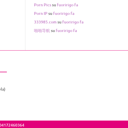
Porn Pics
su
fuoririgo fa
Porn IP
su
fuoririgo fa
333985.com
su
fuoririgo fa
啪啪导航
su
fuoririgo fa
la)
VA 04172460364