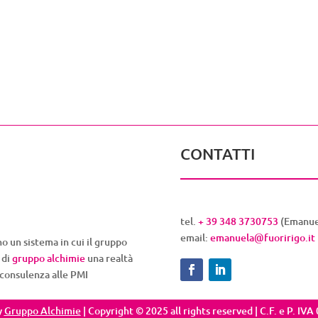
CONTATTI
tel.
+ 39 348 3730753
(Emanue
email:
emanuela@fuoririgo.it
o un sistema in cui il gruppo
 di
gruppo alchimie
una realtà
 consulenza alle PMI
y
Gruppo Alchimie
| Copyright © 2025 all rights reserved | C.F. e P. I